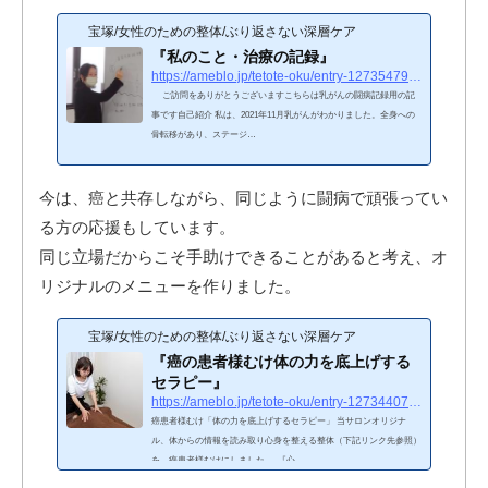
宝塚/女性のための整体/ぶり返さない深層ケア
『私のこと・治療の記録』
https://ameblo.jp/tetote-oku/entry-12735479504.html
ご訪問をありがとうございますこちらは乳がんの闘病記録用の記
事です自己紹介 私は、2021年11月乳がんがわかりました。全身への
骨転移があり、ステージ…
今は、癌と共存しながら、同じように闘病で頑張ってい
る方の応援もしています。
同じ立場だからこそ手助けできることがあると考え、オ
リジナルのメニューを作りました。
宝塚/女性のための整体/ぶり返さない深層ケア
『癌の患者様むけ体の力を底上げする
セラピー』
https://ameblo.jp/tetote-oku/entry-12734407539.html
癌患者様むけ「体の力を底上げするセラピー」 当サロンオリジナ
ル、体からの情報を読み取り心身を整える整体（下記リンク先参照）
を、癌患者様むけにしました。 『心…