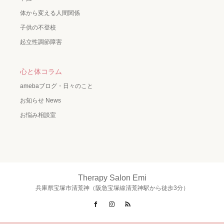
体から変える人間関係
子供の不登校
起立性調節障害
心と体コラム
amebaブログ・日々のこと
お知らせ News
お悩み相談室
Therapy Salon Emi
兵庫県宝塚市清荒神（阪急宝塚線清荒神駅から徒歩3分）
Facebook
Instagram
RSS