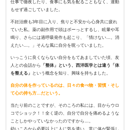
仕事で徹夜したり、食事にも気を配ることもなく、運動
もせず過ごしていました。
不妊治療も3年目に入り、焦りと不安から心身共に疲れ
ていた私。薬の副作用で頭はボーっとするし、眩暈や耳
鳴り、さらには過呼吸発作も起こり、「情けない…。消
えたい…。」そんな風に自分を呪っていました。
いっこうに良くならない自分をもてあましていた頃、友
人との会話から
「整体」という、西洋医学とは違う「体
を整える」
という概念を知り、興味を持ちました。
自分の体を作っているのは、日々の食べ物・習慣・そし
て心の持ち方…だという。
当たり前のことですが、そのころの私には、目からウロ
コでショック！！全く逆の、自分で自分を痛めるような
ことしかやっていなかったのですから…。
幼いころから必要以上に人に気を遣い、常に体が緊張し