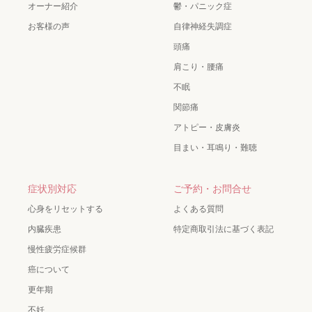
オーナー紹介
鬱・パニック症
お客様の声
自律神経失調症
頭痛
肩こり・腰痛
不眠
関節痛
アトピー・皮膚炎
目まい・耳鳴り・難聴
症状別対応
ご予約・お問合せ
心身をリセットする
よくある質問
内臓疾患
特定商取引法に基づく表記
慢性疲労症候群
癌について
更年期
不妊