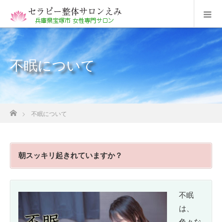
不眠について
ホーム
不眠について
朝スッキリ起きれていますか？
不眠
は、
色々な