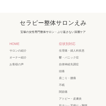
セラピー整体サロンえみ
宝塚の女性専門整体サロン・ぶり返さない深層ケア
HOME
症状別対応
サロンの紹介
生理痛・婦人科疾患
オーナー紹介
鬱・パニック症
お客様の声
自律神経失調症
頭痛
肩こり・腰痛
不眠
関節痛
アトピー・皮膚炎
目まい・耳鳴り・難聴