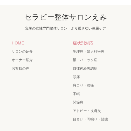
セラピー整体サロンえみ
宝塚の女性専門整体サロン・ぶり返さない深層ケア
HOME
症状別対応
サロンの紹介
生理痛・婦人科疾患
オーナー紹介
鬱・パニック症
お客様の声
自律神経失調症
頭痛
肩こり・腰痛
不眠
関節痛
アトピー・皮膚炎
目まい・耳鳴り・難聴