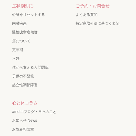
症状別対応
ご予約・お問合せ
心身をリセットする
よくある質問
内臓疾患
特定商取引法に基づく表記
慢性疲労症候群
癌について
更年期
不妊
体から変える人間関係
子供の不登校
起立性調節障害
心と体コラム
amebaブログ・日々のこと
お知らせ News
お悩み相談室