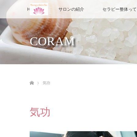
HOME
サロンの紹介
セラピー整体って
CORAM
ホーム
気功
気功