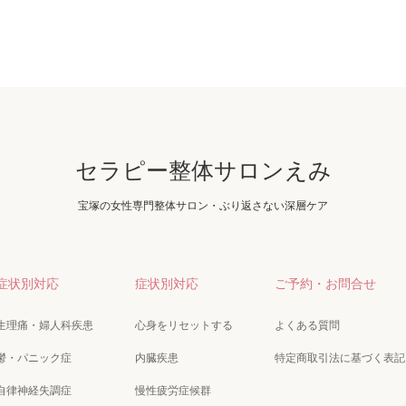
セラピー整体サロンえみ
宝塚の女性専門整体サロン・ぶり返さない深層ケア
症状別対応
症状別対応
ご予約・お問合せ
生理痛・婦人科疾患
心身をリセットする
よくある質問
鬱・パニック症
内臓疾患
特定商取引法に基づく表記
自律神経失調症
慢性疲労症候群