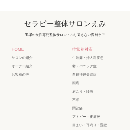
セラピー整体サロンえみ
宝塚の女性専門整体サロン・ぶり返さない深層ケア
HOME
症状別対応
サロンの紹介
生理痛・婦人科疾患
オーナー紹介
鬱・パニック症
お客様の声
自律神経失調症
頭痛
肩こり・腰痛
不眠
関節痛
アトピー・皮膚炎
目まい・耳鳴り・難聴